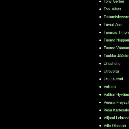
Tony Gerber
Topi Äikäs
Tottumiskysy
Trivial Zero
Tuomas Timon
Tuomo Noppari
Tuomo Väänän
Tuukka Jääske
Uhushuhu
Utrovortu
Utu Lautturi
Valiska
Valtteri Hyväri
Verena Freysc
Vesa Kartesalo
Viljami Lehton
Ville Olaskari