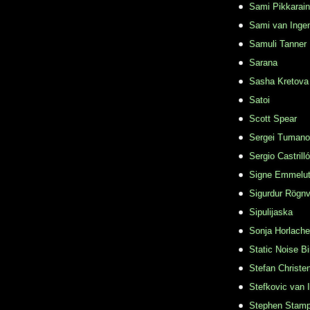
Sami Pikkarai
Sami van Inge
Samuli Tanner
Sarana
Sasha Kretova
Satoi
Scott Spear
Sergei Tuman
Sergio Castrill
Signe Emmelu
Sigurdur Rögn
Sipulijaska
Sonja Horlache
Static Noise Bi
Stefan Christe
Stefkovic van 
Stephen Stamp