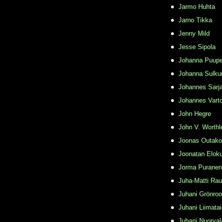
Jarmo Huhta
Jarno Tikka
Jenny Mild
Jesse Sipola
Johanna Puupe
Johanna Sulku
Johannes Sarj
Johannes Varto
John Hegre
John V. Worthl
Joonas Outako
Joonatan Elok
Jorma Puranen
Juha-Matti Rau
Juhani Grönro
Juhani Liimata
Juhani Nuorval