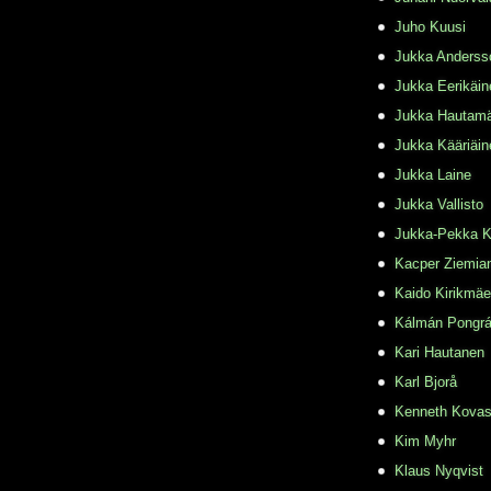
Juho Kuusi
Jukka Anderss
Jukka Eerikäin
Jukka Hautamä
Jukka Kääriäin
Jukka Laine
Jukka Vallisto
Jukka-Pekka K
Kacper Ziemia
Kaido Kirikmäe
Kálmán Pongr
Kari Hautanen
Karl Bjorå
Kenneth Kovas
Kim Myhr
Klaus Nyqvist