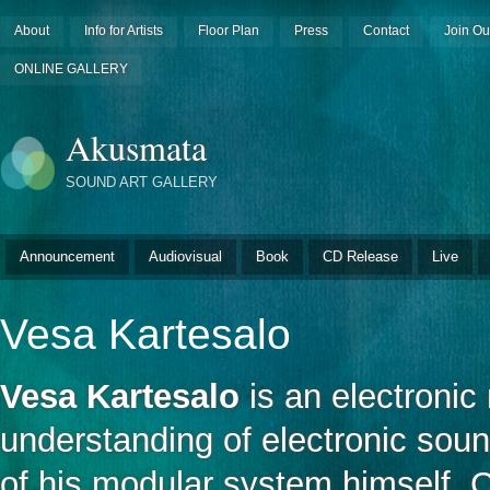
About
Info for Artists
Floor Plan
Press
Contact
Join Ou
ONLINE GALLERY
Akusmata
SOUND ART GALLERY
Announcement
Audiovisual
Book
CD Release
Live
Vesa Kartesalo
Vesa Kartesalo
is an electroni
understanding of electronic sou
of his modular system himself. C