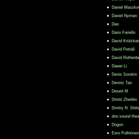
Daniel Maszko
Daniel Nyman
Dao
Dario Fariello
David Krützka
David Petráš
David Rothenb
Dawei Li
Denis Sorokin
Dennis Tan
Desert M
Dmitri Zherbin
Dmitry N. Shil
dno sound thea
Dogon
Eero Pulkkinen