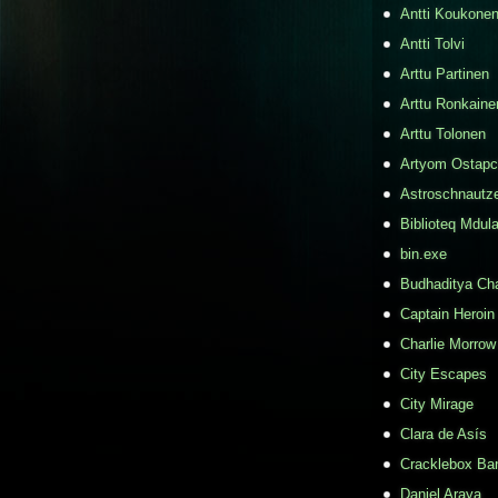
Antti Koukone
Antti Tolvi
Arttu Partinen
Arttu Ronkaine
Arttu Tolonen
Artyom Ostap
Astroschnautz
Biblioteq Mdula
bin.exe
Budhaditya Ch
Captain Heroin
Charlie Morrow
City Escapes
City Mirage
Clara de Asís
Cracklebox Ba
Daniel Araya