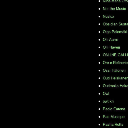
Nina-Maria Ofö
Not the Music
Nuslux
Obsidian Susta
Olga Palomäki
Olli Aarni
Olli Haveri
ONLINE GALL
Ore.e Refineri
Ossi Hätönen
Outi Heiskane
Outimaija Haka
Owl
owt kri
Paolo Catena
Pas Musique
Pasha Rotts