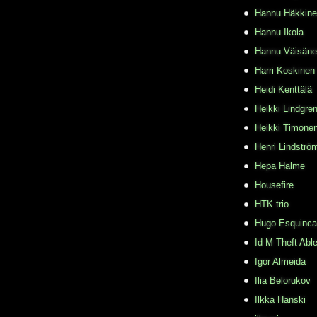
Hannu Häkkin
Hannu Ikola
Hannu Väisän
Harri Koskinen
Heidi Kenttälä
Heikki Lindgre
Heikki Timone
Henri Lindströ
Hepa Halme
Housefire
HTK trio
Hugo Esquinca
Id M Theft Abl
Igor Almeida
Ilia Belorukov
Ilkka Hanski