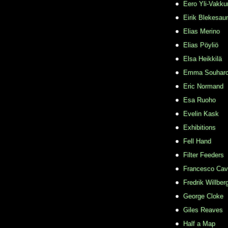
Eero Yli-Vakkur
Eirik Blekesau
Elias Merino
Elias Pöyliö
Elsa Heikkilä
Emma Souhar
Eric Normand
Esa Ruoho
Evelin Kask
Exhibitions
Fell Hand
Filter Feeders
Francesco Cava
Fredrik Willber
George Cloke
Giles Reaves
Half a Map