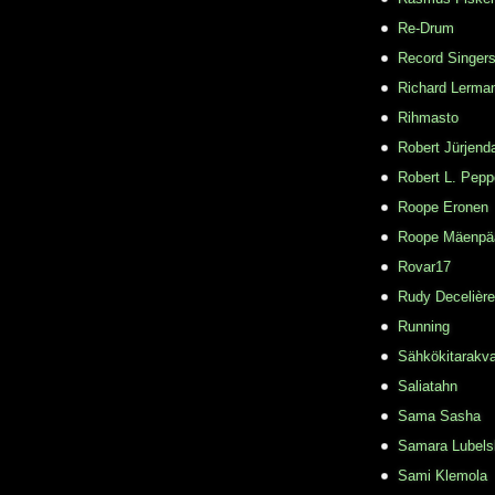
Re-Drum
Record Singer
Richard Lerma
Rihmasto
Robert Jürjend
Robert L. Pepp
Roope Eronen
Roope Mäenpä
Rovar17
Rudy Decelière
Running
Sähkökitarakvar
Saliatahn
Sama Sasha
Samara Lubels
Sami Klemola