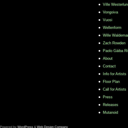
Ville Westerlu
Vongoiva
Vuosi
Wellenform
Wille Waldema
Zach Rowden
​Paolo Gàiba R
About
Contact
Info for Artists
Floor Plan
Call for Artists
Press
Releases
Mutanoid
Powered by
WordPress
&
Web Design Company