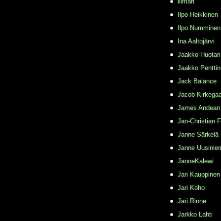
illmari
Ilpo Heikkinen
Ilpo Numminen
Ina Aaltojärvi
Jaakko Huotari
Jaakko Pentti
Jack Balance
Jacob Kirkega
James Andean
Jan-Christian 
Janne Särkelä
Janne Uusinie
JanneKalewi
Jari Kauppinen
Jari Koho
Jari Rinne
Jarkko Lahti