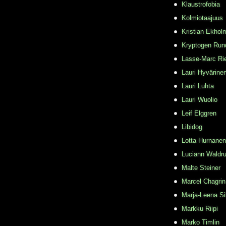
Klaustrofobia
Kolmiotaajuus
Kristian Ekhol
Kryptogen Run
Lasse-Marc Ri
Lauri Hyvärine
Lauri Luhta
Lauri Wuolio
Leif Elggren
Libidog
Lotta Hurnanen
Luciann Waldr
Malte Steiner
Marcel Chagrin
Marja-Leena Si
Markku Riipi
Marko Timlin