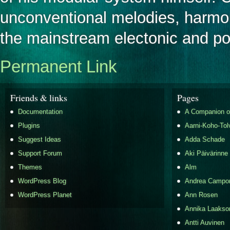
unconventional melodies, harmon
the mainstream electonic and p
Permanent Link
Friends & links
Pages
Documentation
A Companion o
Plugins
Aarni-Koho-Tol
Suggest Ideas
Adda Schade
Support Forum
Aki Päivärinne
Themes
Alm
WordPress Blog
Andrea Campo
WordPress Planet
Ann Rosen
Annika Laakso
Antti Auvinen