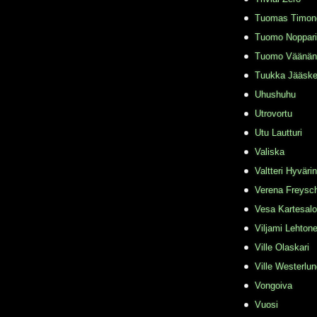
Tuomas Timon
Tuomo Noppari
Tuomo Väänän
Tuukka Jääske
Uhushuhu
Utrovortu
Utu Lautturi
Valiska
Valtteri Hyväri
Verena Freysc
Vesa Kartesalo
Viljami Lehton
Ville Olaskari
Ville Westerlu
Vongoiva
Vuosi