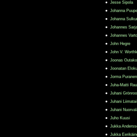
Jesse Sipola
Johanna Puupe
Johanna Sulku
Johannes Sarj
Johannes Varto
John Hegre
John V. Worthl
Joonas Outako
Joonatan Elok
Jorma Puranen
Juha-Matti Rau
Juhani Grönro
Juhani Liimata
Juhani Nuorval
Juho Kuusi
Jukka Anderss
Jukka Eerikäin