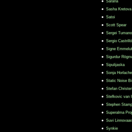
Sarana
Sasha Kretova
Satoi
Scott Spear
Sergei Tuman
Sergio Castrill
Signe Emmelu
Sigurdur Rögn
Sipulijaska
Sonja Horlache
Static Noise Bi
Stefan Christe
Stefkovic van 
Stephen Stamp
Superalma Pro
Suvi Linnovaar
Synkie