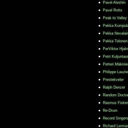
Pavel Aleshin
Pavel Rotts
Peak to Valley
Pekka Kumpul
Pekka Nevalai
Pekka Tolonen
PerViktor Hjal
Petri Kuljuntau
Petteri Mäkini
Philippe Lauzie
Prestekveler
Ralph Denzer
Random Docto
Rasmus Fisker
Re-Drum
Record Singer
Richard Lerma