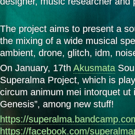
designer, music researcher and 
The project aims to present a s
the mixing of a wide musical spe
ambient, drone, glitch, idm, noi
On January, 17th
Akusmata
Soun
Superalma Project, which is play
circum animum mei intorquet ut 
Genesis”, among new stuff!
https://
superalma.bandcamp.co
https://facebook.com/
superalmap