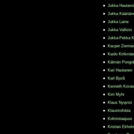
Jukka Hautamä
Jukka Kääriäin
Jukka Laine
Jukka Vallisto
Jukka-Pekka K
Kacper Ziemia
Kaido Kirikmäe
Kálmán Pongr
Kari Hautanen
Karl Bjorå
Kenneth Kovas
Kim Myhr
Klaus Nyqvist
Klaustrofobia
Kolmiotaajuus
Kristian Ekhol