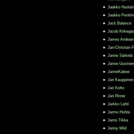
Jaakko Huotari
Jaakko Pentti
Jack Balance
Jacob Kirkega
James Andean
Jan-Christian 
Janne Särkelä
Janne Uusinie
JanneKalewi
Jari Kauppinen
Jari Koho
Jari Rinne
Jarkko Lahti
Jarmo Huhta
Jarno Tikka
Jenny Mild