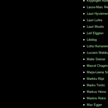
Kryptogen Run
Lasse-Marc Ri
Lauri Hyvärine
Lauri Luhta
Lauri Wuolio
Leif Elggren
Libidog
Lotta Hurnanen
Luciann Waldr
Malte Steiner
Marcel Chagrin
Marja-Leena Si
Markku Riipi
Marko Timlin
Markus Heino
Martins Rokis
Max Egger