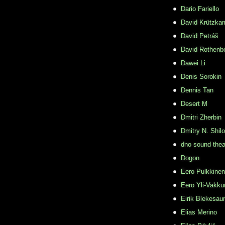
Dario Fariello
David Krützka
David Petráš
David Rothenb
Dawei Li
Denis Sorokin
Dennis Tan
Desert M
Dmitri Zherbin
Dmitry N. Shil
dno sound thea
Dogon
Eero Pulkkinen
Eero Yli-Vakkur
Eirik Blekesau
Elias Merino