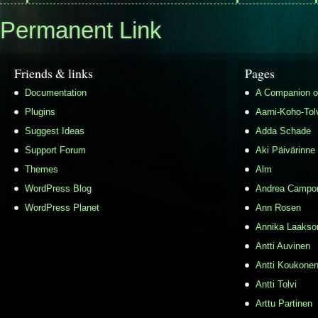
Permanent Link
Friends & links
Pages
Documentation
A Companion o
Plugins
Aarni-Koho-Tol
Suggest Ideas
Adda Schade
Support Forum
Aki Päivärinne
Themes
Alm
WordPress Blog
Andrea Campo
WordPress Planet
Ann Rosen
Annika Laakso
Antti Auvinen
Antti Koukone
Antti Tolvi
Arttu Partinen