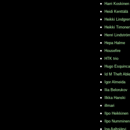
Harri Koskinen
Heidi Kenttälä
Heikki Lindgre
Heikki Timone
Henri Lindströ
Hepa Halme
Housefire
HTK trio
Hugo Esquinca
Id M Theft Abl
Igor Almeida
Ilia Belorukov
Ilkka Hanski
illmari
Ilpo Heikkinen
Ilpo Numminen
Ina Aaltojärvi