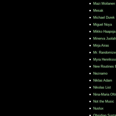
Mazi Moilanen
Mesak
Michael Durek
Miguel Noya
Mikko Haapoja
Minerva Juolah
Mirja Airas
Mr. Randomize
Myra Henrikss
New Routines 
Neznamo
Niklas Adam
Nikolas List
Nina-Maria Ofö
Not the Music
Nuslux
Obsidian Susta