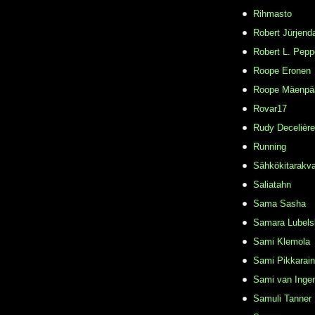
Rihmasto
Robert Jürjend
Robert L. Pepp
Roope Eronen
Roope Mäenpä
Rovar17
Rudy Decelière
Running
Sähkökitarakvar
Saliatahn
Sama Sasha
Samara Lubels
Sami Klemola
Sami Pikkarai
Sami van Inge
Samuli Tanner