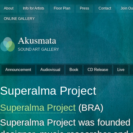
About
Info for Artists
Floor Plan
Press
Contact
Join Ou
ONLINE GALLERY
Akusmata
SOUND ART GALLERY
Announcement
Audiovisual
Book
CD Release
Live
Superalma Project
Superalma Project
(BRA)
Superalma Project was founded i