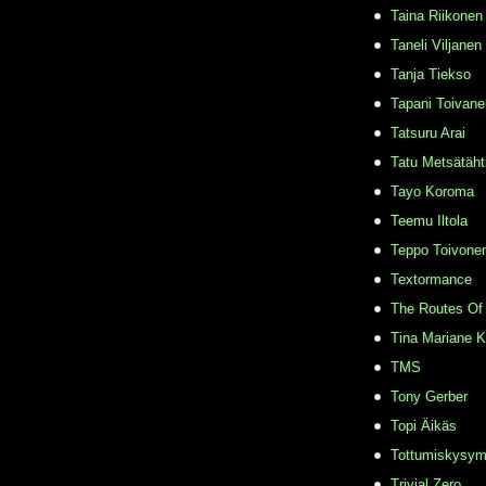
Taina Riikonen
Taneli Viljanen
Tanja Tiekso
Tapani Toivane
Tatsuru Arai
Tatu Metsätäht
Tayo Koroma
Teemu Iltola
Teppo Toivone
Textormance
The Routes Of 
Tina Mariane 
TMS
Tony Gerber
Topi Äikäs
Tottumiskysy
Trivial Zero