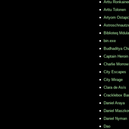
Arttu Ronkaine
Arttu Tolonen
Artyom Ostap
Astroschnautz
Biblioteq Mdula
bin.exe
Budhaditya Ch
Captain Heroin
Charlie Morrow
City Escapes
City Mirage
Clara de Asís
Cracklebox Ba
Daniel Araya
Daniel Maszko
Daniel Nyman
Dao