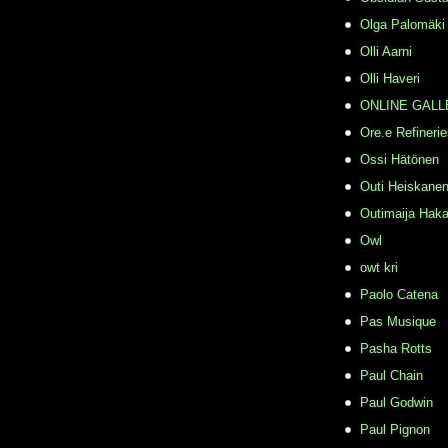
Olga Palomäki
Olli Aarni
Olli Haveri
ONLINE GALL
Ore.e Refineri
Ossi Hätönen
Outi Heiskane
Outimaija Haka
Owl
owt kri
Paolo Catena
Pas Musique
Pasha Rotts
Paul Chain
Paul Godwin
Paul Pignon