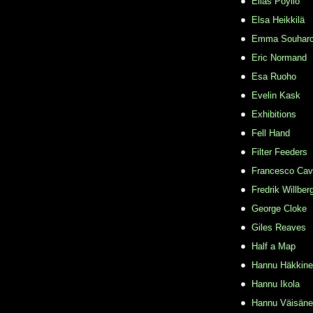
Elias Pöyliö
Elsa Heikkilä
Emma Souhar
Eric Normand
Esa Ruoho
Evelin Kask
Exhibitions
Fell Hand
Filter Feeders
Francesco Cava
Fredrik Willber
George Cloke
Giles Reaves
Half a Map
Hannu Häkkin
Hannu Ikola
Hannu Väisän