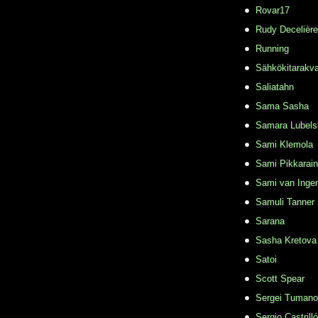
Rovar17
Rudy Decelière
Running
Sähkökitarakvar
Saliatahn
Sama Sasha
Samara Lubels
Sami Klemola
Sami Pikkarai
Sami van Inge
Samuli Tanner
Sarana
Sasha Kretova
Satoi
Scott Spear
Sergei Tuman
Sergio Castrill