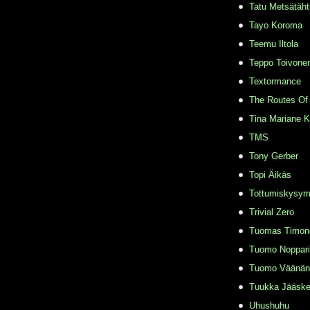
Tatu Metsätäht
Tayo Koroma
Teemu Iltola
Teppo Toivone
Textormance
The Routes Of 
Tina Mariane 
TMS
Tony Gerber
Topi Äikäs
Tottumiskysy
Trivial Zero
Tuomas Timon
Tuomo Noppari
Tuomo Väänän
Tuukka Jääske
Uhushuhu