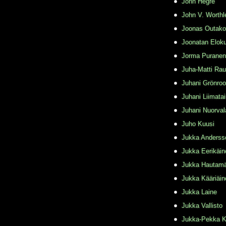
John Hegre
John V. Worthl
Joonas Outako
Joonatan Elok
Jorma Puranen
Juha-Matti Rau
Juhani Grönro
Juhani Liimata
Juhani Nuorval
Juho Kuusi
Jukka Anderss
Jukka Eerikäin
Jukka Hautamä
Jukka Kääriäin
Jukka Laine
Jukka Vallisto
Jukka-Pekka K