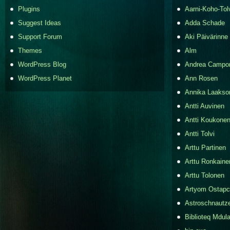
Plugins
Aarni-Koho-Tol
Suggest Ideas
Adda Schade
Support Forum
Aki Päivärinne
Themes
Alm
WordPress Blog
Andrea Campo
WordPress Planet
Ann Rosen
Annika Laakso
Antti Auvinen
Antti Koukone
Antti Tolvi
Arttu Partinen
Arttu Ronkaine
Arttu Tolonen
Artyom Ostap
Astroschnautz
Biblioteq Mdula