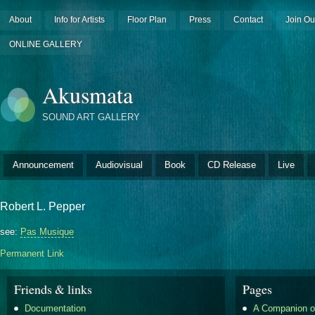
About
Info for Artists
Floor Plan
Press
Contact
Join Ou
ONLINE GALLERY
Akusmata
SOUND ART GALLERY
Announcement
Audiovisual
Book
CD Release
Live
Robert L. Pepper
see:
Pas Musique
Permanent Link
Friends & links
Pages
Documentation
A Companion o