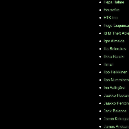
Hepa Halme
Housefire
HTK trio
Hugo Esquinca
Id M Theft Abl
Igor Almeida
Ilia Belorukov
Ilkka Hanski
illmari
Ilpo Heikkinen
Ilpo Numminen
Ina Aaltojärvi
Jaakko Huotari
Jaakko Pentti
Jack Balance
Jacob Kirkega
James Andean