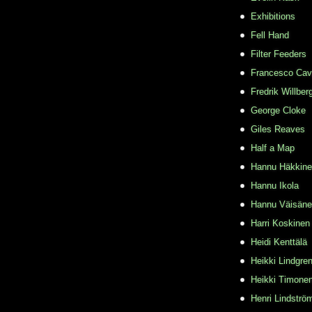
Exhibitions
Fell Hand
Filter Feeders
Francesco Cava
Fredrik Willber
George Cloke
Giles Reaves
Half a Map
Hannu Häkkin
Hannu Ikola
Hannu Väisän
Harri Koskinen
Heidi Kenttälä
Heikki Lindgre
Heikki Timone
Henri Lindströ