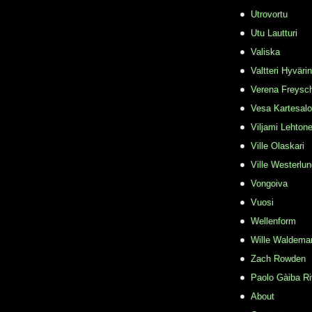
Utrovortu
Utu Lautturi
Valiska
Valtteri Hyväri
Verena Freysc
Vesa Kartesalo
Viljami Lehton
Ville Olaskari
Ville Westerlu
Vongoiva
Vuosi
Wellenform
Wille Waldema
Zach Rowden
​Paolo Gàiba R
About