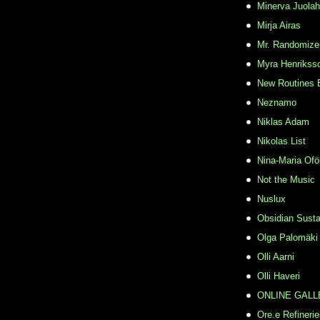
Minerva Juolah
Mirja Airas
Mr. Randomize
Myra Henrikss
New Routines 
Neznamo
Niklas Adam
Nikolas List
Nina-Maria Ofö
Not the Music
Nuslux
Obsidian Susta
Olga Palomäki
Olli Aarni
Olli Haveri
ONLINE GALL
Ore.e Refineri