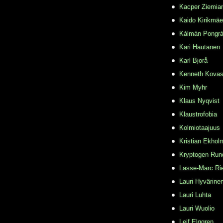
Kacper Ziemia
Kaido Kirikmäe
Kálmán Pongr
Kari Hautanen
Karl Bjorå
Kenneth Kovas
Kim Myhr
Klaus Nyqvist
Klaustrofobia
Kolmiotaajuus
Kristian Ekhol
Kryptogen Run
Lasse-Marc Ri
Lauri Hyvärine
Lauri Luhta
Lauri Wuolio
Leif Elggren