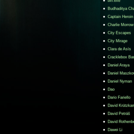
bin.exe
Budhaditya Ch
Captain Heroin
Charlie Morrow
City Escapes
City Mirage
Clara de Asís
Cracklebox Ba
Daniel Araya
Daniel Maszko
Daniel Nyman
Dao
Dario Fariello
David Krützka
David Petráš
David Rothenb
Dawei Li