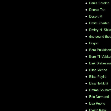
Denis Sorokin
Dennis Tan
Desert M
Dmitri Zherbin
Dmitry N. Shil
dno sound thea
Dogon
Eero Pulkkinen
Eero Yli-Vakkur
Eirik Blekesau
Elias Merino
Elias Pöyliö
Elsa Heikkilä
Emma Souhar
Eric Normand
Esa Ruoho
Evelin Kask