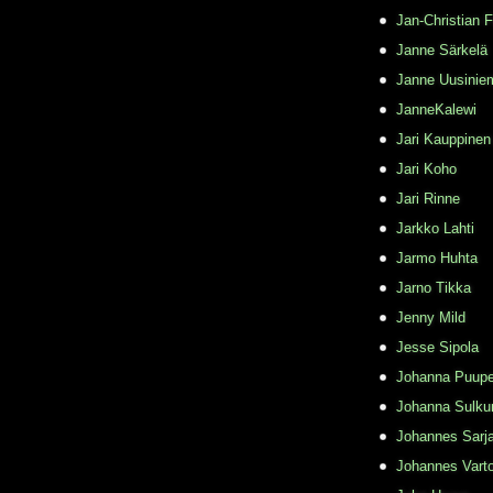
Jan-Christian 
Janne Särkelä
Janne Uusinie
JanneKalewi
Jari Kauppinen
Jari Koho
Jari Rinne
Jarkko Lahti
Jarmo Huhta
Jarno Tikka
Jenny Mild
Jesse Sipola
Johanna Puupe
Johanna Sulku
Johannes Sarj
Johannes Varto