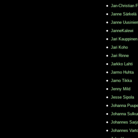
Jan-Christian 
Janne Särkelä
Janne Uusinie
JanneKalewi
Jari Kauppinen
Jari Koho
Jari Rinne
Jarkko Lahti
Jarmo Huhta
Jarno Tikka
Jenny Mild
Jesse Sipola
Johanna Puupe
Johanna Sulku
Johannes Sarj
Johannes Varto