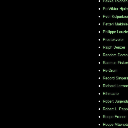
Pekka Tolonen
PerViktor Hjal
Petri Kuljuntau
Petteri Mäkini
Philippe Lauzie
Prestekveler
Ralph Denzer
Random Docto
Rasmus Fisker
Re-Drum
Record Singer
Richard Lerma
Rihmasto
Robert Jürjend
Robert L. Pepp
Roope Eronen
Roope Mäenpä