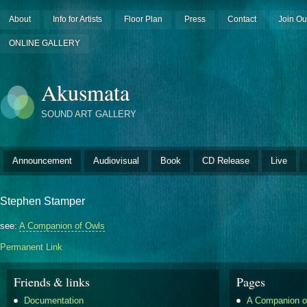
About
Info for Artists
Floor Plan
Press
Contact
Join Ou
ONLINE GALLERY
Akusmata
SOUND ART GALLERY
Announcement
Audiovisual
Book
CD Release
Live
Stephen Stamper
see:
A Companion of Owls
Permanent Link
Friends & links
Pages
Documentation
A Companion o