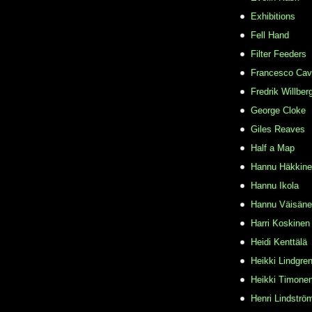
Exhibitions
Fell Hand
Filter Feeders
Francesco Cava
Fredrik Willber
George Cloke
Giles Reaves
Half a Map
Hannu Häkkin
Hannu Ikola
Hannu Väisän
Harri Koskinen
Heidi Kenttälä
Heikki Lindgre
Heikki Timone
Henri Lindströ