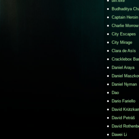
bin.exe
Budhaditya Ch
Captain Heroin
Charlie Morrow
City Escapes
City Mirage
Clara de Asís
Cracklebox Ba
Daniel Araya
Daniel Maszko
Daniel Nyman
Dao
Dario Fariello
David Krützka
David Petráš
David Rothenb
Dawei Li