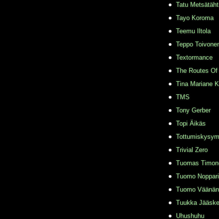
Tatu Metsätäht
Tayo Koroma
Teemu Iltola
Teppo Toivone
Textormance
The Routes Of 
Tina Mariane 
TMS
Tony Gerber
Topi Äikäs
Tottumiskysy
Trivial Zero
Tuomas Timon
Tuomo Noppari
Tuomo Väänän
Tuukka Jääske
Uhushuhu