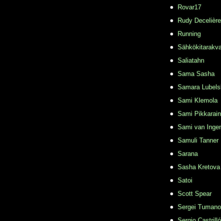
Rovar17
Rudy Decelière
Running
Sähkökitarakvar
Saliatahn
Sama Sasha
Samara Lubels
Sami Klemola
Sami Pikkarai
Sami van Inge
Samuli Tanner
Sarana
Sasha Kretova
Satoi
Scott Spear
Sergei Tuman
Sergio Castrill