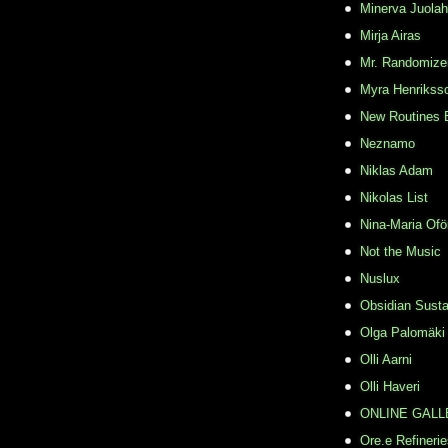
Minerva Juolah
Mirja Airas
Mr. Randomize
Myra Henrikss
New Routines 
Neznamo
Niklas Adam
Nikolas List
Nina-Maria Ofö
Not the Music
Nuslux
Obsidian Susta
Olga Palomäki
Olli Aarni
Olli Haveri
ONLINE GALL
Ore.e Refineri