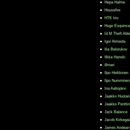
Hepa Halme
Housefire
HTK trio
Hugo Esquinca
Id M Theft Abl
Igor Almeida
Ilia Belorukov
Ilkka Hanski
illmari
Ilpo Heikkinen
Ilpo Numminen
Ina Aaltojärvi
Jaakko Huotari
Jaakko Pentti
Jack Balance
Jacob Kirkega
James Andean