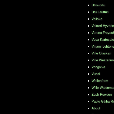
Utrovortu
Utu Lautturi
Valiska
Valtteri Hyväri
Verena Freysc
Vesa Kartesalo
Viljami Lehton
Ville Olaskari
Ville Westerlu
Vongoiva
Vuosi
Wellenform
Wille Waldema
Zach Rowden
​Paolo Gàiba R
About