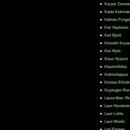
Kacper Ziemia
Kaido Kirikmäe
Kálmán Pongr
Kari Hautanen
Karl Bjorå
Kenneth Kovas
Kim Myhr
Klaus Nyqvist
Klaustrofobia
Kolmiotaajuus
Kristian Ekhol
Kryptogen Run
Lasse-Marc Ri
Lauri Hyvärine
Lauri Luhta
Lauri Wuolio
Leif Elggren