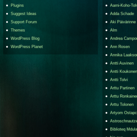
Plugins
Aarni-Koho-Tol
Suggest Ideas
Adda Schade
Support Forum
Aki Päivärinne
Themes
Alm
WordPress Blog
Andrea Campo
WordPress Planet
Ann Rosen
Annika Laakso
Antti Auvinen
Antti Koukone
Antti Tolvi
Arttu Partinen
Arttu Ronkaine
Arttu Tolonen
Artyom Ostap
Astroschnautz
Biblioteq Mdula