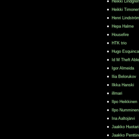
Heikki Lindgre
Heikki Timone
Henri Lindströ
Hepa Halme
Housefire
HTK trio
Hugo Esquinca
Id M Theft Abl
Igor Almeida
Ilia Belorukov
Ilkka Hanski
illmari
Ilpo Heikkinen
Ilpo Numminen
Ina Aaltojärvi
Jaakko Huotari
Jaakko Pentti