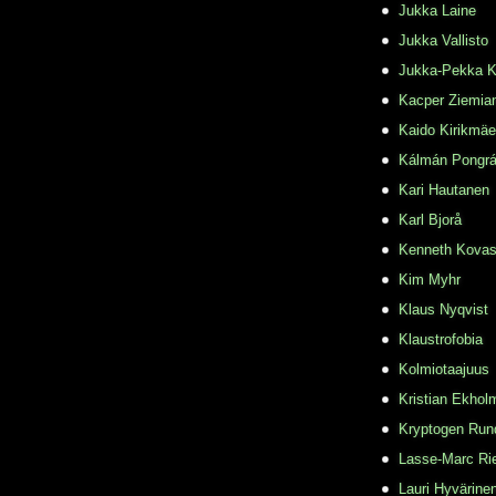
Jukka Laine
Jukka Vallisto
Jukka-Pekka K
Kacper Ziemia
Kaido Kirikmäe
Kálmán Pongr
Kari Hautanen
Karl Bjorå
Kenneth Kovas
Kim Myhr
Klaus Nyqvist
Klaustrofobia
Kolmiotaajuus
Kristian Ekhol
Kryptogen Run
Lasse-Marc Ri
Lauri Hyvärine