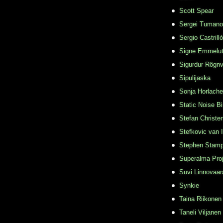
Scott Spear
Sergei Tuman
Sergio Castrill
Signe Emmelu
Sigurdur Rögn
Sipulijaska
Sonja Horlache
Static Noise Bi
Stefan Christe
Stefkovic van 
Stephen Stamp
Superalma Pro
Suvi Linnovaar
Synkie
Taina Riikonen
Taneli Viljanen