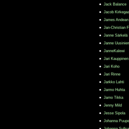
Jack Balance
Jacob Kirkega
James Andean
Jan-Christian 
Janne Särkelä
Janne Uusinie
JanneKalewi
Jari Kauppinen
Jari Koho
Jari Rinne
Jarkko Lahti
Jarmo Huhta
Jarno Tikka
Jenny Mild
Jesse Sipola
Johanna Puupe
Johanna Sulku