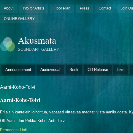
About
Info for Artists
Floor Plan
Press
Contact
Join Ou
ONLINE GALLERY
Akusmata
SOUND ART GALLERY
Announcement
Audiovisual
Book
CD Release
Live
Aarni-Koho-Tolvi
Aarni-Koho-Tolvi
Erilaisin kantelein loihdittua, vapaasti virtaavaa meditatiivista äänikudosta. 
Olli Aarni, Jari-Pekka Koho, Antti Tolvi
Permanent Link