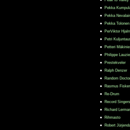
Pekka Kumpul
Pekka Nevalai
Pekka Tolonen
PerViktor Hjal
Petri Kuljuntau
Petteri Mäkini
Philippe Lauzie
Prestekveler
Ralph Denzer
Random Docto
Rasmus Fisker
Re-Drum
Record Singer
Richard Lerma
Rihmasto
Robert Jürjend