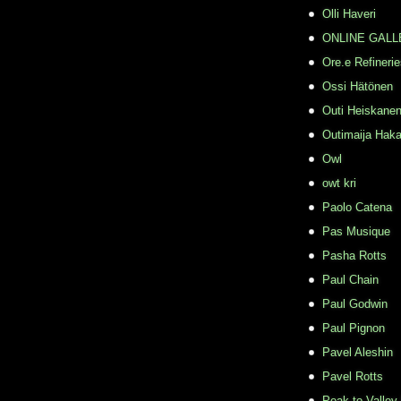
Olli Haveri
ONLINE GALL
Ore.e Refineri
Ossi Hätönen
Outi Heiskane
Outimaija Haka
Owl
owt kri
Paolo Catena
Pas Musique
Pasha Rotts
Paul Chain
Paul Godwin
Paul Pignon
Pavel Aleshin
Pavel Rotts
Peak to Valley