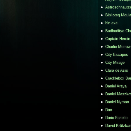
Astroschnautz
Biblioteq Mdula
bin.exe
Budhaditya Ch
Captain Heroin
Charlie Morrow
City Escapes
City Mirage
Clara de Asís
Cracklebox Ba
Daniel Araya
Daniel Maszko
Daniel Nyman
Dao
Dario Fariello
David Krützka