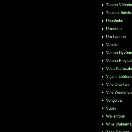
Tuomo Väänän
Tuukka Jääske
Uhushuhu
Utrovortu
Utu Lautturi
Valiska
Valtteri Hyväri
Verena Freysc
Vesa Kartesalo
Viljami Lehton
Ville Olaskari
Ville Westerlu
Vongoiva
Vuosi
Wellenform
Wille Waldema