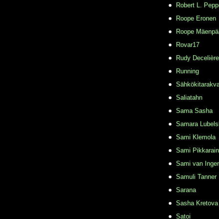
Robert L. Pepp
Roope Eronen
Roope Mäenpä
Rovar17
Rudy Decelière
Running
Sähkökitarakvar
Saliatahn
Sama Sasha
Samara Lubels
Sami Klemola
Sami Pikkarai
Sami van Inge
Samuli Tanner
Sarana
Sasha Kretova
Satoi