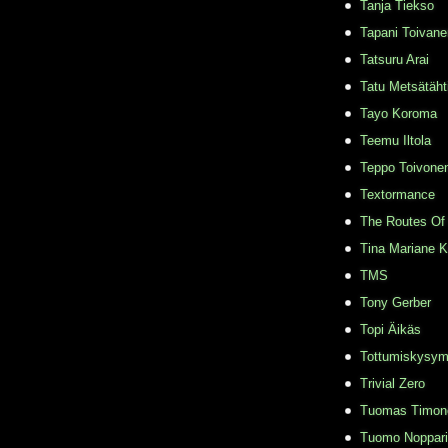
Tanja Tiekso
Tapani Toivane
Tatsuru Arai
Tatu Metsätäht
Tayo Koroma
Teemu Iltola
Teppo Toivone
Textormance
The Routes Of 
Tina Mariane 
TMS
Tony Gerber
Topi Äikäs
Tottumiskysy
Trivial Zero
Tuomas Timon
Tuomo Noppari