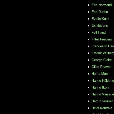
Eric Normand
Esa Ruoho
Evelin Kask
Exhibitions
Fell Hand
Filter Feeders
Francesco Cava
Fredrik Willber
George Cloke
Giles Reaves
Half a Map
Hannu Häkkin
Hannu Ikola
Hannu Väisän
Harri Koskinen
Heidi Kenttälä