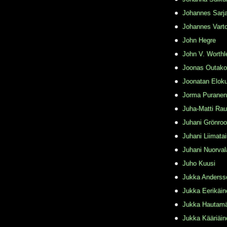
Johannes Sarj
Johannes Varto
John Hegre
John V. Worthl
Joonas Outako
Joonatan Elok
Jorma Puranen
Juha-Matti Rau
Juhani Grönro
Juhani Liimata
Juhani Nuorval
Juho Kuusi
Jukka Anderss
Jukka Eerikäin
Jukka Hautamä
Jukka Kääriäin