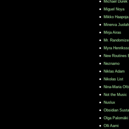
Michael Durek
Miguel Noya
Mikko Haapoja
Minerva Juolah
Mirja Airas
Mr. Randomize
Myra Henrikss
New Routines 
Neznamo
Niklas Adam
Nikolas List
Nina-Maria Ofö
Not the Music
Nuslux
Obsidian Susta
Olga Palomäki
Olli Aarni