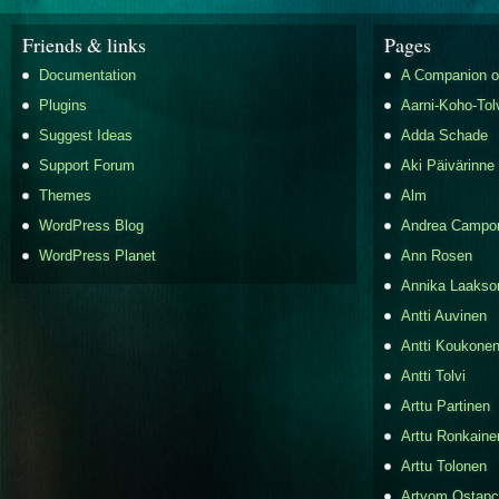
Friends & links
Pages
Documentation
A Companion o
Plugins
Aarni-Koho-Tol
Suggest Ideas
Adda Schade
Support Forum
Aki Päivärinne
Themes
Alm
WordPress Blog
Andrea Campo
WordPress Planet
Ann Rosen
Annika Laakso
Antti Auvinen
Antti Koukone
Antti Tolvi
Arttu Partinen
Arttu Ronkaine
Arttu Tolonen
Artyom Ostap